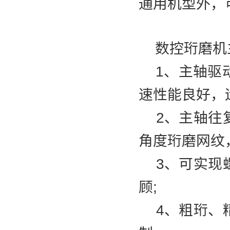
通用机型外，
数控珩磨机
1、主轴驱动(
速性能良好，
2、主轴往复
角度珩磨网纹，z
3、可实现螺
顾;
4、粗珩、精