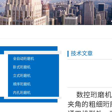
技术文章
全自动珩磨机
卧式珩磨机
立式珩磨机
顺序珩磨机
内孔珩磨机
数控珩磨机可
夹角的粗细珩