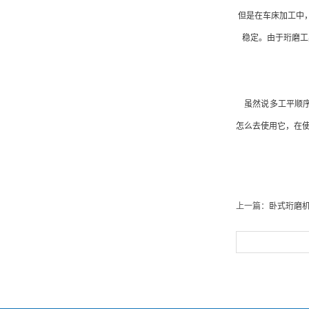
但是在车床加工中
稳定。由于珩磨工
虽然说多工平顺序
怎么去使用它，在
上一篇：
卧式珩磨