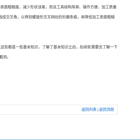
低表面粗糙度，减少形状误差，而且工具结构简单、操作方便、加工质量
线成交叉角，以得到螺旋形交叉网纹的珩磨条痕，来降低加工表面粗糙
这些都是一些基本知识，了解了基本知识之后，后续就需要去了解一下
看到。
返回列表
|
返回顶部