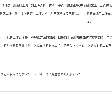
，也可以利用珩磨工具，对工件外圆、内孔、平而和成形面等进行珩磨加工，从而降
具或工件可处于浮动状态下工作，所以对车床精度要求较低。珩磨轮的轴线与工件轴
度。
珩磨机的工作原理是一些理论方面的知识，但是对于使用者来讲是非常重要的，毕竟
使用的时候需要注意什么，以及后续的保养工作，这些知识大家都可以到我们的上面查
机该如何保养你知道吗？
下一篇：
你了解立式内孔珩磨机吗？